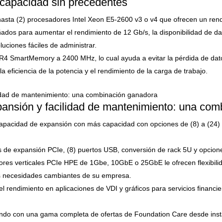
 capacidad sin precedentes
asta (2) procesadores Intel Xeon E5-2600 v3 o v4 que ofrecen un ren
ados para aumentar el rendimiento de 12 Gb/s, la disponibilidad de 
luciones fáciles de administrar.
 SmartMemory a 2400 MHz, lo cual ayuda a evitar la pérdida de datos
 eficiencia de la potencia y el rendimiento de la carga de trabajo.
pansión y facilidad de mantenimiento: una co
apacidad de expansión con más capacidad con opciones de (8) a (24) 
 de expansión PCIe, (8) puertos USB, conversión de rack 5U y opcione
ores verticales PCIe HPE de 1Gbe, 10GbE o 25GbE le ofrecen flexibili
s necesidades cambiantes de su empresa.
rendimiento en aplicaciones de VDI y gráficos para servicios financiero
 mundo con una gama completa de ofertas de Foundation Care desde inst