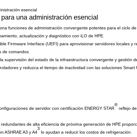
a para una administración esencial
a funciones de administración convergente potentes para el ciclo de v
namiento, actualización y diagnóstico con iLO de HPE.
ble Firmware Interface (UEFI) para aprovisionar servidores locales y
ias de comandos.
a supervisión del estado de la infraestructura convergente y gestión d
ntroladores y reduzca el tiempo de inactividad con las soluciones Sm
®
onfiguraciones de servidor con certificación ENERGY STAR
reflejo d
e redundantes de alta eficiencia de próxima generación de HPE proporci
3
con ASHRAE A3 y A4
lo ayudan a reducir los costos de refrigeración.