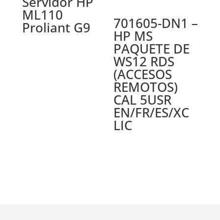
Servidor HP
ML110
701605-DN1 –
Proliant G9
HP MS
PAQUETE DE
WS12 RDS
(ACCESOS
REMOTOS)
CAL 5USR
EN/FR/ES/XC
LIC