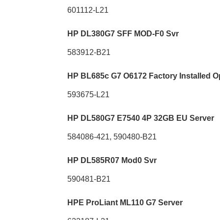
601112-L21
HP DL380G7 SFF MOD-F0 Svr
583912-B21
HP BL685c G7 O6172 Factory Installed Op
593675-L21
HP DL580G7 E7540 4P 32GB EU Server
584086-421, 590480-B21
HP DL585R07 Mod0 Svr
590481-B21
HPE ProLiant ML110 G7 Server