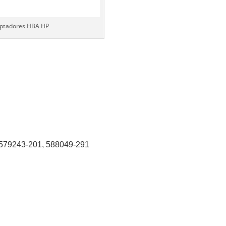
aptadores HBA HP
 579243-201, 588049-291