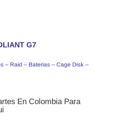
OLIANT G7
 – Raid – Baterias – Cage Disk –
rtes En Colombia Para
ui