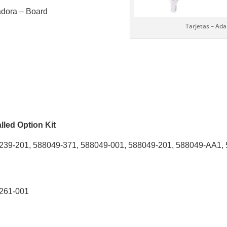
adora – Board
Tarjetas – Ad
led Option Kit
239-201, 588049-371, 588049-001, 588049-201, 588049-AA1,
0261-001