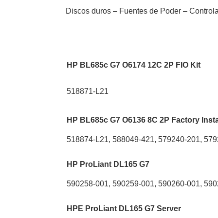
Discos duros – Fuentes de Poder – Control
HP BL685c G7 O6174 12C 2P FIO Kit
518871-L21
HP BL685c G7 O6136 8C 2P Factory Instal
518874-L21, 588049-421, 579240-201, 579
HP ProLiant DL165 G7
590258-001, 590259-001, 590260-001, 59
HPE ProLiant DL165 G7 Server