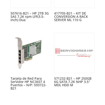
507616-B21 – HP 2TB 3G
417705-B21 – KIT DE
SAS 7.2K rpm LFF(3.5-
CONVERSION A RACK
inch) Dua
SERVER ML 110 G
Tarjeta de Red Para
571232-B21 – HP 250GB
Servidor HP NC365T 4
6G SATA 7.2K NHP 3.5″
Puertos – N/P: 593722-
MDL HDD M
B21