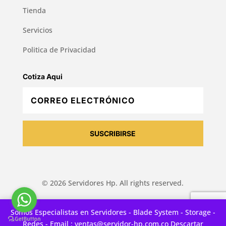
Tienda
Servicios
Politica de Privacidad
Cotiza Aqui
SUSCRIBIRSE
© 2026 Servidores Hp. All rights reserved.
Somos Especialistas en Servidores - Blade System - Storage -
Politica de Privacidad & Cookies
Redes - Email : ventas@servidor-hp.com.co
Descartar