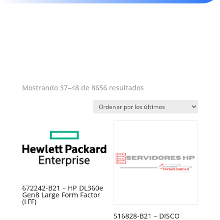
Ordenado
Mostrando 37–48 de 8656 resultados
por
los
últimos
672242-B21 – HP DL360e
Gen8 Large Form Factor
(LFF)
516828-B21 – DISCO