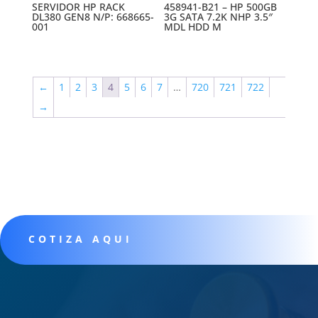
SERVIDOR HP RACK
458941-B21 – HP 500GB
DL380 GEN8 N/P: 668665-
3G SATA 7.2K NHP 3.5″
001
MDL HDD M
←
1
2
3
4
5
6
7
…
720
721
722
→
COTIZA AQUI