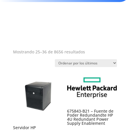
Ordenado
Mostrando 25–36 de 8656 resultados
por
los
últimos
675843-B21 – Fuente de
Poder Redundandte HP
4U Redundant Power
Supply Enablement
Servidor HP