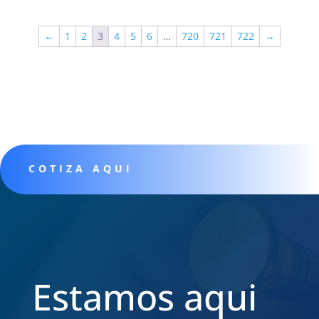
←
1
2
3
4
5
6
…
720
721
722
→
COTIZA AQUI
Estamos aqui