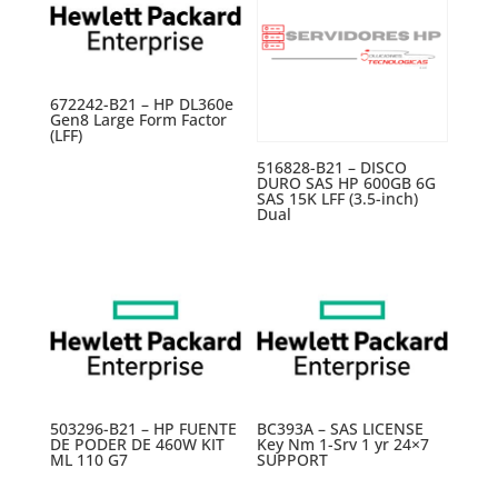
672242-B21 – HP DL360e
Gen8 Large Form Factor
(LFF)
516828-B21 – DISCO
DURO SAS HP 600GB 6G
SAS 15K LFF (3.5-inch)
Dual
503296-B21 – HP FUENTE
BC393A – SAS LICENSE
DE PODER DE 460W KIT
Key Nm 1-Srv 1 yr 24×7
ML 110 G7
SUPPORT