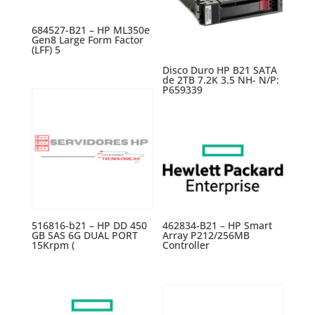
684527-B21 – HP ML350e
Gen8 Large Form Factor
(LFF) 5
Disco Duro HP B21 SATA
de 2TB 7.2K 3.5 NH- N/P:
P659339
516816-b21 – HP DD 450
462834-B21 – HP Smart
GB SAS 6G DUAL PORT
Array P212/256MB
15Krpm (
Controller