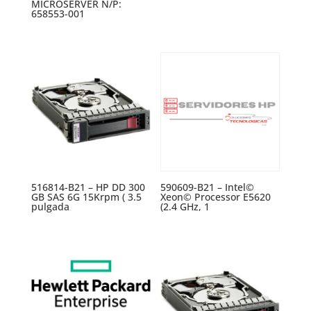
MICROSERVER N/P:
658553-001
516814-B21 – HP DD 300
590609-B21 – Intel©
GB SAS 6G 15Krpm ( 3.5
Xeon© Processor E5620
pulgada
(2.4 GHz, 1