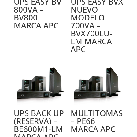
UPS EASY BV
UPS EASY BVX
800VA –
NUEVO
BV800
MODELO
MARCA APC
700VA –
BVX700LU-
LM MARCA
APC
UPS BACK UP
MULTITOMAS
(RESERVA) –
– PE66
BE600M1-LM
MARCA APC
MARCA APC