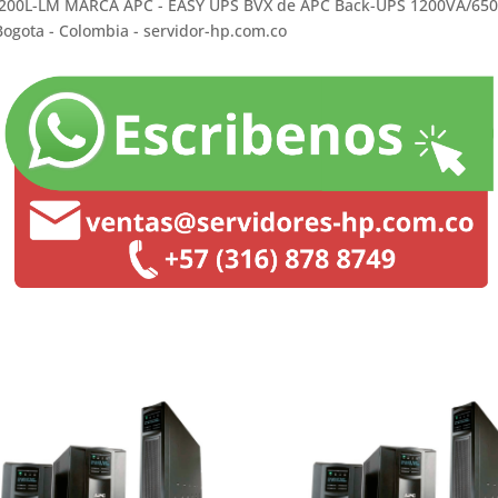
L-LM MARCA APC - EASY UPS BVX de APC Back-UPS 1200VA/650W, 6
Bogota - Colombia - servidor-hp.com.co