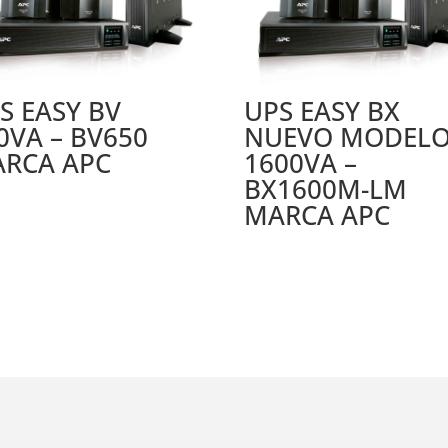
S EASY BV
UPS EASY BX
0VA – BV650
NUEVO MODEL
RCA APC
1600VA –
BX1600M-LM
MARCA APC