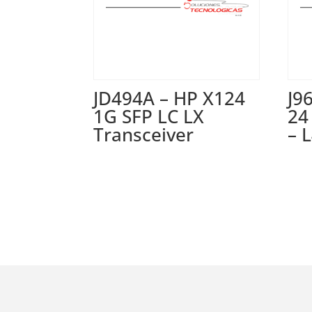
JD494A – HP X124
J9
1G SFP LC LX
24
Transceiver
– 